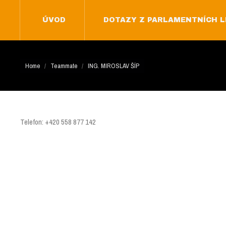
ÚVOD
DOTAZY Z PARLAMENTNÍCH L
ÚVOD
DOTAZY Z PARLAMENTNÍCH L
You are here:
Home
Teammate
ING. MIROSLAV ŠÍP
Telefon: +420 558 877 142