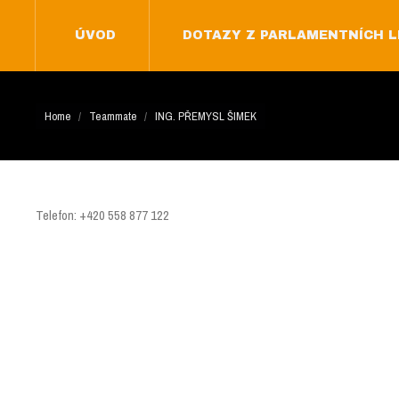
ÚVOD
DOTAZY Z PARLAMENTNÍCH L
ÚVOD
DOTAZY Z PARLAMENTNÍCH L
You are here:
Home
Teammate
ING. PŘEMYSL ŠIMEK
Telefon: +420 558 877 122