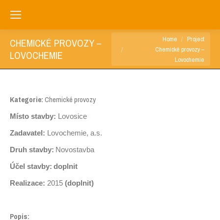
You are here:
Home
Project
CHEMICKÉ PROVOZY –
Chemické provozy –
LOVOCHEMIE
Lovochemie
Kategorie:
Chemické provozy
Místo stavby:
Lovosice
Zadavatel:
Lovochemie, a.s.
Druh stavby:
Novostavba
Účel stavby:
doplnit
Realizace:
2015
(doplnit)
Popis: