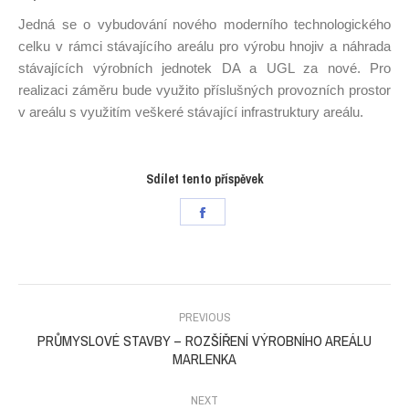
Jedná se o vybudování
nového moderního technologického
celku v rámci stávajícího areálu pro výrobu hnojiv a náhrada
stávajících výrobních jednotek DA a UGL za nové. Pro
realizaci záměru bude využito příslušných provozních prostor
v areálu s využitím veškeré stávající infrastruktury areálu.
Sdílet tento příspěvek
Share
on
Facebook
PROJECT
NAVIGATION
PREVIOUS
PRŮMYSLOVÉ STAVBY – ROZŠÍŘENÍ VÝROBNÍHO AREÁLU
Previous
MARLENKA
project:
NEXT