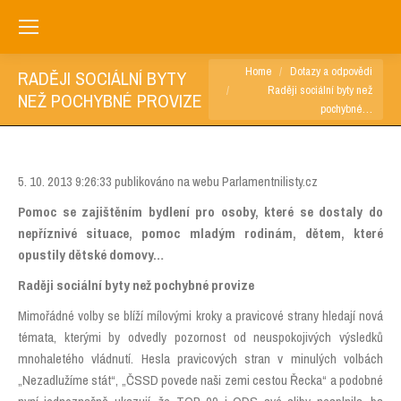
You are here:
Home
Dotazy a odpovědi
RADĚJI SOCIÁLNÍ BYTY
Raději sociální byty než
NEŽ POCHYBNÉ PROVIZE
pochybné…
5. 10. 2013 9:26:33 publikováno na webu Parlamentnilisty.cz
Pomoc se zajištěním bydlení pro osoby, které se dostaly do
nepříznivé situace, pomoc mladým rodinám, dětem, které
opustily dětské domovy…
Raději sociální byty než pochybné provize
Mimořádné volby se blíží mílovými kroky a pravicové strany hledají nová
témata, kterými by odvedly pozornost od neuspokojivých výsledků
mnohaletého vládnutí. Hesla pravicových stran v minulých volbách
„Nezadlužíme stát“, „ČSSD povede naši zemi cestou Řecka“ a podobné