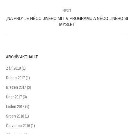
post:
NEXT
„NA PRD“ JE NĚCO JINÉHO MÍT V PROGRAMU A NĚCO JINÉHO SI
Next
MYSLET
post:
ARCHÍV AKTUALIT
Září 2018
(1)
Duben 2017
(1)
Březen 2017
(2)
Únor 2017
(3)
Leden 2017
(6)
Srpen 2016
(1)
Červenec 2016
(1)