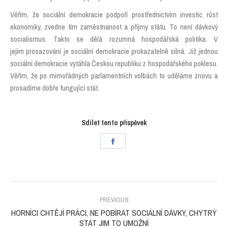
Věřím, že sociální demokracie podpoří prostřednictvím investic růst
ekonomiky, zvedne tím zaměstnanost a příjmy státu. To není dávkový
socialismus. Takto se dělá rozumná hospodářská politika. V
jejím prosazování je sociální demokracie prokazatelně silná. Již jednou
sociální demokracie vytáhla Českou republiku z hospodářského poklesu.
Věřím, že po mimořádných parlamentních volbách to uděláme znovu a
prosadíme dobře fungující stát.
Sdílet tento příspěvek
Share
on
Facebook
POST
NAVIGATION
PREVIOUS
HORNÍCI CHTĚJÍ PRÁCI, NE POBÍRAT SOCIÁLNÍ DÁVKY, CHYTRÝ
Previous
STÁT JIM TO UMOŽNÍ