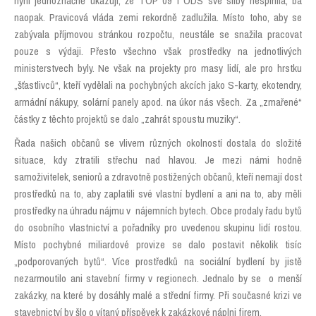
nyní jednoznačně ukazují, že TOP 09 i ODS své sliby nesplnila, ba
naopak. Pravicová vláda zemi rekordně zadlužila. Místo toho, aby se
zabývala příjmovou stránkou rozpočtu, neustále se snažila pracovat
pouze s výdaji. Přesto všechno však prostředky na jednotlivých
ministerstvech byly. Ne však na projekty pro masy lidí, ale pro hrstku
„šťastlivců“, kteří vydělali na pochybných akcích jako S-karty, ekotendry,
armádní nákupy, solární panely apod. na úkor nás všech. Za „zmařené“
částky z těchto projektů se dalo „zahrát spoustu muziky“.
Řada našich občanů se vlivem různých okolností dostala do složité
situace, kdy ztratili střechu nad hlavou. Je mezi námi hodně
samoživitelek, seniorů a zdravotně postižených občanů, kteří nemají dost
prostředků na to, aby zaplatili své vlastní bydlení a ani na to, aby měli
prostředky na úhradu nájmu v nájemních bytech. Obce prodaly řadu bytů
do osobního vlastnictví a pořadníky pro uvedenou skupinu lidí rostou.
Místo pochybné miliardové provize se dalo postavit několik tisíc
„podporovaných bytů“. Více prostředků na sociální bydlení by jistě
nezarmoutilo ani stavební firmy v regionech. Jednalo by se o menší
zakázky, na které by dosáhly malé a střední firmy. Při současné krizi ve
stavebnictví by šlo o vítaný příspěvek k zakázkové náplni firem.