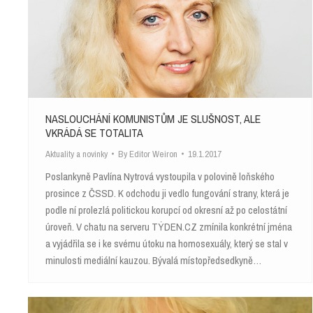
NASLOUCHÁNÍ KOMUNISTŮM JE SLUŠNOST, ALE
VKRÁDÁ SE TOTALITA
Aktuality a novinky
By
Editor Weiron
19.1.2017
Poslankyně Pavlína Nytrová vystoupila v polovině loňského
prosince z ČSSD. K odchodu ji vedlo fungování strany, která je
podle ní prolezlá politickou korupcí od okresní až po celostátní
úroveň. V chatu na serveru TÝDEN.CZ zmínila konkrétní jména
a vyjádřila se i ke svému útoku na homosexuály, který se stal v
minulosti mediální kauzou. Bývalá místopředsedkyně…