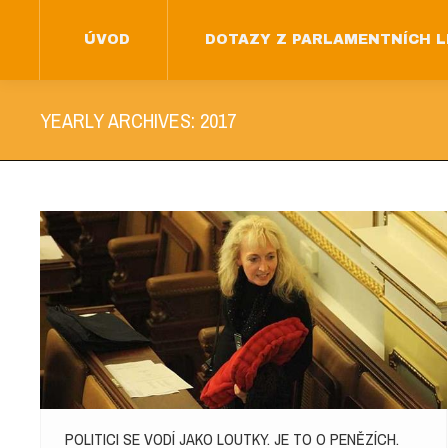
ÚVOD
DOTAZY Z PARLAMENTNÍCH L
ÚVOD
DOTAZY Z PARLAMENTNÍCH L
YEARLY ARCHIVES:
2017
POLITICI SE VODÍ JAKO LOUTKY. JE TO O PENĚZÍCH.