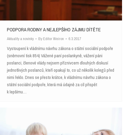
PODPORA RODINY A NEJLEPŠÍHO ZÁJMU DÍTĚTE
Aktuality a novinky
By
Editor Weiron
6.3.2017
Vystoupení k vládnímu návrhu zákona o státní sociální podpoře
(sněmovní tisk 854) Vážené paní poslankyně, vážení páni
poslanci, členové vlády nejsem příznivcem dlouhých diskusí
jednotlivých poslanců, kteří opakují to, co už několik kolegů před
nimi řeklo. Dnes se přesto krátce, k vládnímu návrhu zákona o
státní sociální podpoře, která má údajně za cíl přispět
k lepšímu…