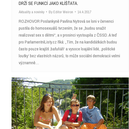
DRŽÍ SE FUNKCÍ JAKO KLÍŠŤATA.
Aktuality a novinky
By
Editor Weiron
14.4.2017
ROZHOVOR Poslankyně Pavlína Nytrová se loni v červenci
pustila do homosexuálů tvrzením, že se „budou snažit
realizovat sex s dětmi“, a v prosinci vystoupila z ČSSD. A teď
pro ParlamentníListy.cz říká: „Tím, že na kandidátkách budou
často pouze krajští ‚bafuňáři‘ a vysoce loajální lidé, ‚politické
loutky‘ bez vlastních názorů, to může sociální demokracii velmi
významně…