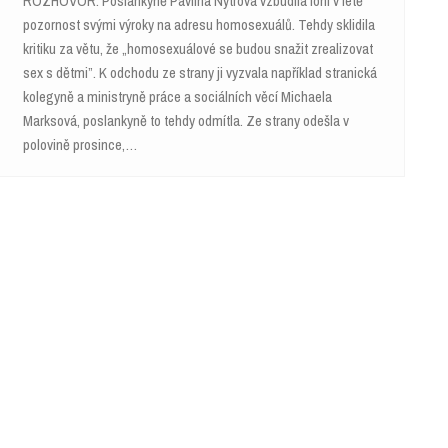
ROZHOVOR. Poslankyně Pavlína Nytrová vzbudila loni v létě
pozornost svými výroky na adresu homosexuálů. Tehdy sklidila
kritiku za větu, že „homosexuálové se budou snažit zrealizovat
sex s dětmi”. K odchodu ze strany ji vyzvala například stranická
kolegyně a ministryně práce a sociálních věcí Michaela
Marksová, poslankyně to tehdy odmítla. Ze strany odešla v
polovině prosince,…