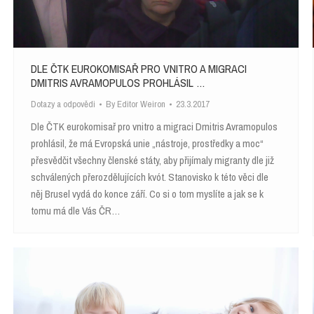
DLE ČTK EUROKOMISAŘ PRO VNITRO A MIGRACI
DMITRIS AVRAMOPULOS PROHLÁSIL …
Dotazy a odpovědi
By
Editor Weiron
23.3.2017
Dle ČTK eurokomisař pro vnitro a migraci Dmitris Avramopulos
prohlásil, že má Evropská unie „nástroje, prostředky a moc“
přesvědčit všechny členské státy, aby přijímaly migranty dle již
schválených přerozdělujících kvót. Stanovisko k této věci dle
něj Brusel vydá do konce září. Co si o tom myslíte a jak se k
tomu má dle Vás ČR…