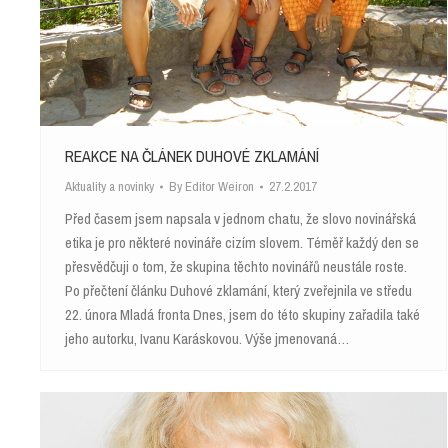
REAKCE NA ČLÁNEK DUHOVÉ ZKLAMÁNÍ
Aktuality a novinky
By
Editor Weiron
27.2.2017
Před časem jsem napsala v jednom chatu, že slovo novinářská
etika je pro některé novináře cizím slovem. Téměř každý den se
přesvědčuji o tom, že skupina těchto novinářů neustále roste.
Po přečtení článku Duhové zklamání, který zveřejnila ve středu
22. února Mladá fronta Dnes, jsem do této skupiny zařadila také
jeho autorku, Ivanu Karáskovou. Výše jmenovaná…