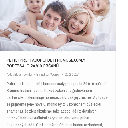
PETICI PROTI ADOPCI DĚTÍ HOMOSEXUÁLY
PODEPSALO 24 910 OBČANŮ
Aktuality a novinky
By
Editor Weiron
20.2.2017
Petici proti adopci dětí homosexuály podepsalo 24 910 občanů.
Braňme tradiční rodinu! Pokud zákon o registrovaném
partnerství diskriminuje homosexuály, pak jej zrušme! V případě,
že přijmeme jeho novelu, mohlo by to v konečném důsledku
znamenat, že zlegalizujeme také adopci dětí z dětských
domovů homosexuálními páry a tím ohrozíme práva
bezbranných dětí. Stát, potažmo úředníci budou rozhodovat,