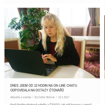
DNES JSEM OD 12 HODIN NA ON-LINE CHATU
ODPOVÍDALA NA DOTAZY ČTENÁŘŮ
Aktuality a novinky
By
Editor Weiron
19.1.2017
Proč Pavlína Nytrová odešla z ČSSD? Jak vidí korupci v zemi?