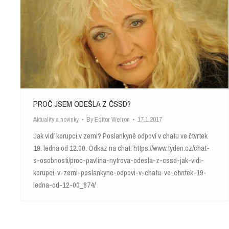
PROČ JSEM ODEŠLA Z ČSSD?
Aktuality a novinky
By
Editor Weiron
17.1.2017
Jak vidí korupci v zemi? Poslankyně odpoví v chatu ve čtvrtek
19. ledna od 12.00. Odkaz na chat: https://www.tyden.cz/chat-
s-osobnosti/proc-pavlina-nytrova-odesla-z-cssd-jak-vidi-
korupci-v-zemi-poslankyne-odpovi-v-chatu-ve-ctvrtek-19-
ledna-od-12-00_874/