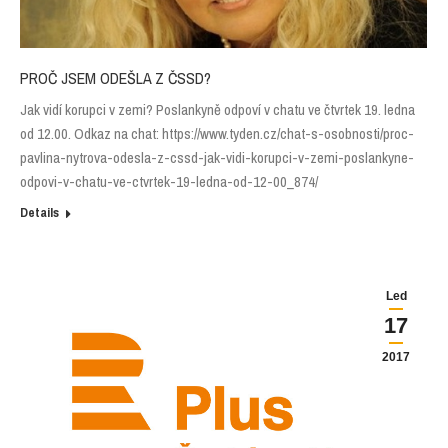
PROČ JSEM ODEŠLA Z ČSSD?
Jak vidí korupci v zemi? Poslankyně odpoví v chatu ve čtvrtek 19. ledna
od 12.00. Odkaz na chat: https://www.tyden.cz/chat-s-osobnosti/proc-
pavlina-nytrova-odesla-z-cssd-jak-vidi-korupci-v-zemi-poslankyne-
odpovi-v-chatu-ve-ctvrtek-19-ledna-od-12-00_874/
Details
Led
17
2017