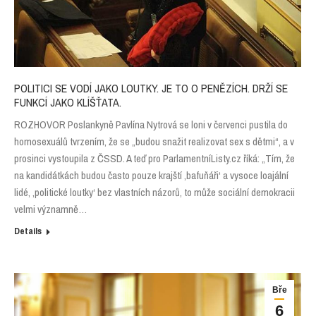
POLITICI SE VODÍ JAKO LOUTKY. JE TO O PENĚZÍCH. DRŽÍ SE
FUNKCÍ JAKO KLÍŠŤATA.
ROZHOVOR Poslankyně Pavlína Nytrová se loni v červenci pustila do
homosexuálů tvrzením, že se „budou snažit realizovat sex s dětmi“, a v
prosinci vystoupila z ČSSD. A teď pro ParlamentníListy.cz říká: „Tím, že
na kandidátkách budou často pouze krajští ‚bafuňáři‘ a vysoce loajální
lidé, ‚politické loutky‘ bez vlastních názorů, to může sociální demokracii
velmi významně…
Details
Bře
6