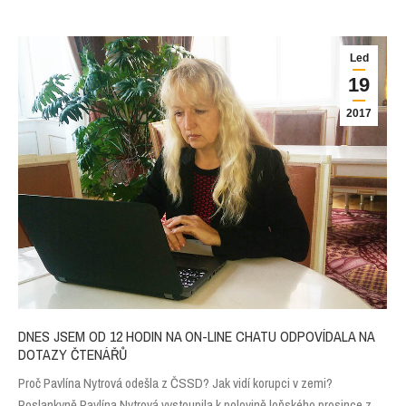
Led
19
2017
DNES JSEM OD 12 HODIN NA ON-LINE CHATU ODPOVÍDALA NA
DOTAZY ČTENÁŘŮ
Proč Pavlína Nytrová odešla z ČSSD? Jak vidí korupci v zemi?
Poslankyně Pavlína Nytrová vystoupila k polovině loňského prosince z