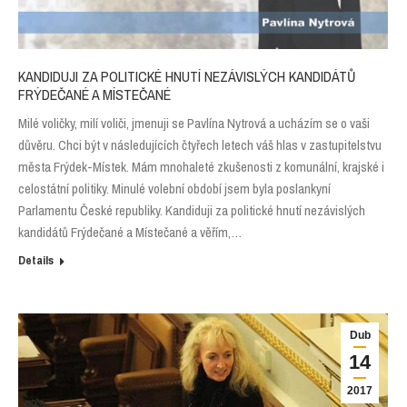
KANDIDUJI ZA POLITICKÉ HNUTÍ NEZÁVISLÝCH KANDIDÁTŮ
FRÝDEČANÉ A MÍSTEČANÉ
Milé voličky, milí voliči, jmenuji se Pavlína Nytrová a ucházím se o vaši
důvěru. Chci být v následujících čtyřech letech váš hlas v zastupitelstvu
města Frýdek-Místek. Mám mnohaleté zkušenosti z komunální, krajské i
celostátní politiky. Minulé volební období jsem byla poslankyní
Parlamentu České republiky. Kandiduji za politické hnutí nezávislých
kandidátů Frýdečané a Místečané a věřím,…
Details
Dub
14
2017