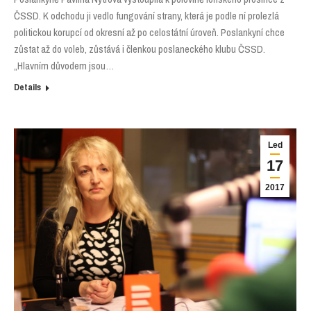
ČSSD. K odchodu ji vedlo fungování strany, která je podle ní prolezlá
politickou korupcí od okresní až po celostátní úroveň. Poslankyní chce
zůstat až do voleb, zůstává i členkou poslaneckého klubu ČSSD.
„Hlavním důvodem jsou…
Details
Led
17
2017