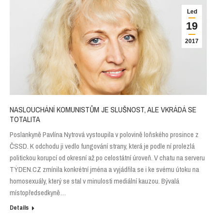
Led
19
2017
NASLOUCHÁNÍ KOMUNISTŮM JE SLUŠNOST, ALE VKRÁDÁ SE
TOTALITA
Poslankyně Pavlína Nytrová vystoupila v polovině loňského prosince z
ČSSD. K odchodu ji vedlo fungování strany, která je podle ní prolezlá
politickou korupcí od okresní až po celostátní úroveň. V chatu na serveru
TÝDEN.CZ zmínila konkrétní jména a vyjádřila se i ke svému útoku na
homosexuály, který se stal v minulosti mediální kauzou. Bývalá
místopředsedkyně…
Details