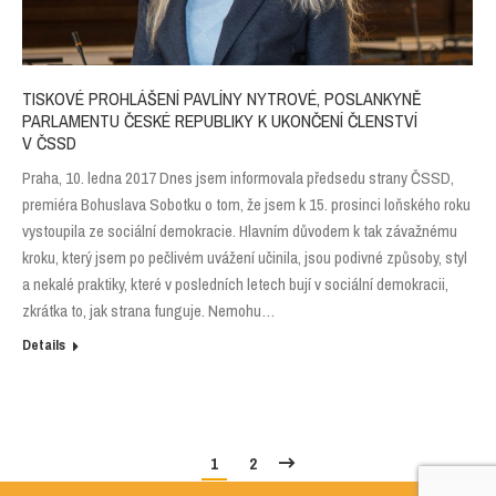
TISKOVÉ PROHLÁŠENÍ PAVLÍNY NYTROVÉ, POSLANKYNĚ
PARLAMENTU ČESKÉ REPUBLIKY K UKONČENÍ ČLENSTVÍ
V ČSSD
Praha, 10. ledna 2017 Dnes jsem informovala předsedu strany ČSSD,
premiéra Bohuslava Sobotku o tom, že jsem k 15. prosinci loňského roku
vystoupila ze sociální demokracie. Hlavním důvodem k tak závažnému
kroku, který jsem po pečlivém uvážení učinila, jsou podivné způsoby, styl
a nekalé praktiky, které v posledních letech bují v sociální demokracii,
zkrátka to, jak strana funguje. Nemohu…
Details
1
2