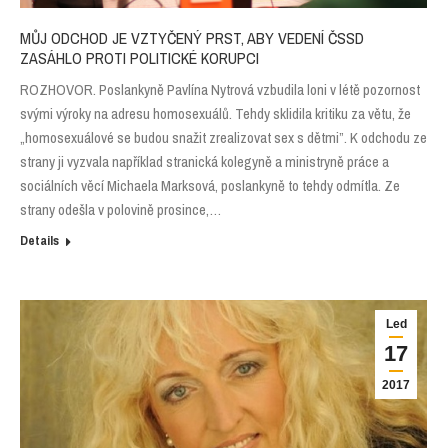
MŮJ ODCHOD JE VZTYČENÝ PRST, ABY VEDENÍ ČSSD
ZASÁHLO PROTI POLITICKÉ KORUPCI
ROZHOVOR. Poslankyně Pavlína Nytrová vzbudila loni v létě pozornost
svými výroky na adresu homosexuálů. Tehdy sklidila kritiku za větu, že
„homosexuálové se budou snažit zrealizovat sex s dětmi”. K odchodu ze
strany ji vyzvala například stranická kolegyně a ministryně práce a
sociálních věcí Michaela Marksová, poslankyně to tehdy odmítla. Ze
strany odešla v polovině prosince,…
Details
Led
17
2017