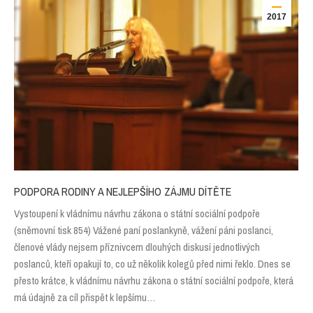
2017
PODPORA RODINY A NEJLEPŠÍHO ZÁJMU DÍTĚTE
Vystoupení k vládnímu návrhu zákona o státní sociální podpoře
(sněmovní tisk 854) Vážené paní poslankyně, vážení páni poslanci,
členové vlády nejsem příznivcem dlouhých diskusí jednotlivých
poslanců, kteří opakují to, co už několik kolegů před nimi řeklo. Dnes se
přesto krátce, k vládnímu návrhu zákona o státní sociální podpoře, která
má údajně za cíl přispět k lepšímu…