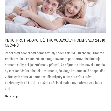
PETICI PROTI ADOPCI DĚTÍ HOMOSEXUÁLY PODEPSALO 24 910
OBČANŮ
Petici proti adopci dětí homosexuály podepsalo 24 910 občanů. Braňme
tradiční rodinu! Pokud zákon o registrovaném partnerství diskriminuje
homosexuály, pak jej zrušme! V případě, že přijmeme jeho novelu, mohlo
by to v konečném důsledku znamenat, že zlegalizujeme také adopci dětí
z dětských domovů homosexuálními páry a tím ohrozíme práva
bezbranných dětí. Stát, potažmo úředníci budou rozhodovat, zda bude
dítě…
Details